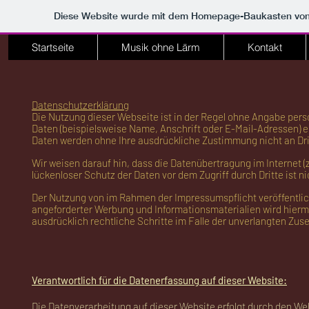
Diese Website wurde mit dem Homepage-Baukasten vo
Startseite
Musik ohne Lärm
Kontakt
Datenschutzerklärung
Die Nutzung dieser Webseite ist in der Regel ohne Angabe pe
Daten (beispielsweise Name, Anschrift oder E-Mail-Adressen) erh
Daten werden ohne Ihre ausdrückliche Zustimmung nicht an Dr
Wir weisen darauf hin, dass die Datenübertragung im Internet (
lückenloser Schutz der Daten vor dem Zugriff durch Dritte ist n
Der Nutzung von im Rahmen der Impressumspflicht veröffentlic
angeforderter Werbung und Informationsmaterialien wird hiermi
ausdrücklich rechtliche Schritte im Falle der unverlangten Z
Verantwortlich für die Datenerfassung auf dieser Website:
Die Datenverarbeitung auf dieser Website erfolgt durch den We